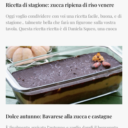
Ricetta di stagione: zucca ripiena di riso venere
Oggi voglio condividere con voi una ricetta facile, buona, e di
stagione.. talmente bella che farà un figurone sulla vostra
tavola. Questa ricetta ricetta è di Daniela Squeo, una cuoca
Dolce autunno: Bavarese alla zucca e castagne
È finalmente arrivato l’autunno e voglio dargli il benvenuto