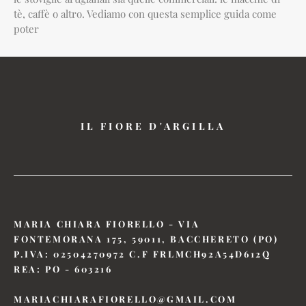
tè, caffè o altro. Vediamo con questa semplice guida come
poter
IL FIORE D'ARGILLA
MARIA CHIARA FIORELLO - VIA
FONTEMORANA 175, 59011, BACCHERETO (PO)
P.IVA: 02504270972 C.F FRLMCH92A54D612Q
REA: PO - 603216
MARIACHIARAFIORELLO@GMAIL.COM