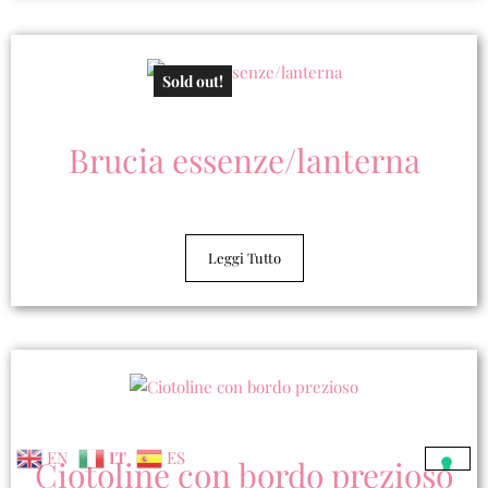
Sold out!
Brucia essenze/lanterna
Leggi Tutto
EN
IT
ES