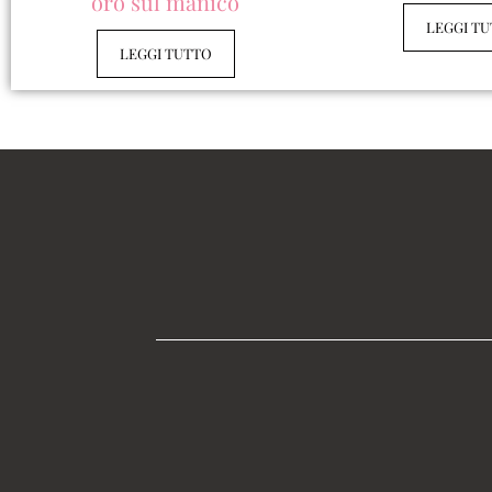
oro sul manico
LEGGI T
LEGGI TUTTO