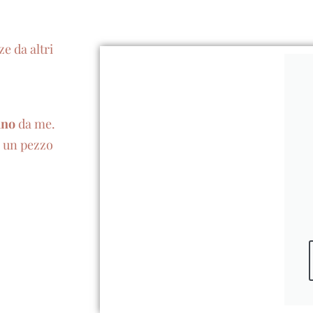
e da altri
ano
da me.
e un pezzo