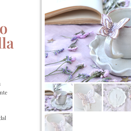
no
lla
1
ente
dal