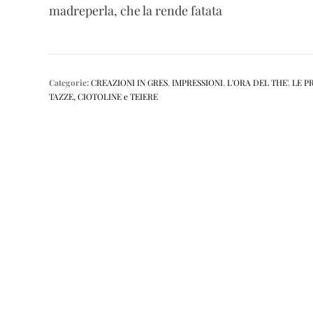
madreperla, che la rende fatata
Categorie:
CREAZIONI IN GRES
,
IMPRESSIONI
,
L'ORA DEL THE'
,
LE P
TAZZE, CIOTOLINE e TEIERE