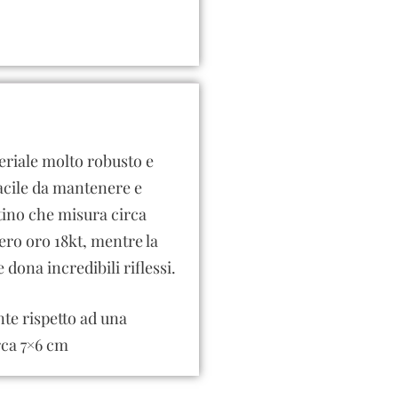
eriale molto robusto e
acile da mantenere e
attino che misura circa
vero oro 18kt, mentre la
 dona incredibili riflessi.
nte rispetto ad una
rca 7×6 cm