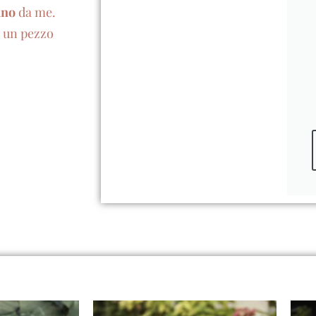
ano
da me.
e un pezzo