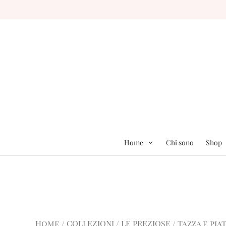
Home
Chi sono
Shop
Home
/
COLLEZIONI
/
LE PREZIOSE
/ Tazza e pia