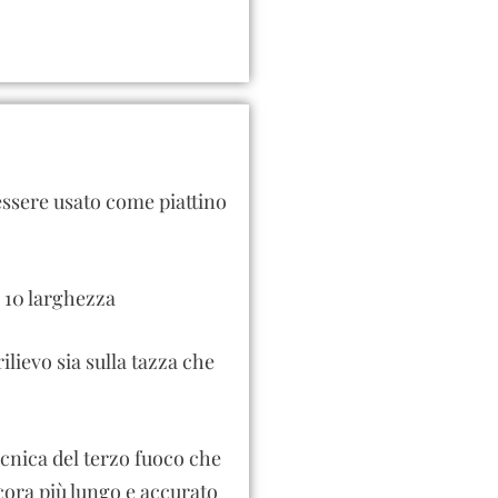
essere usato come piattino
e 10 larghezza
rilievo sia sulla tazza che
tecnica del terzo fuoco che
cora più lungo e accurato