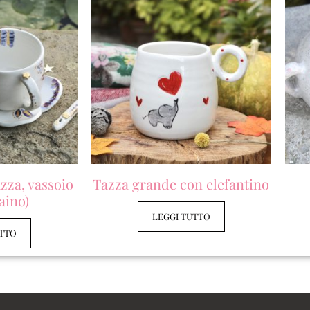
azza, vassoio
Tazza grande con elefantino
aino)
LEGGI TUTTO
UTTO