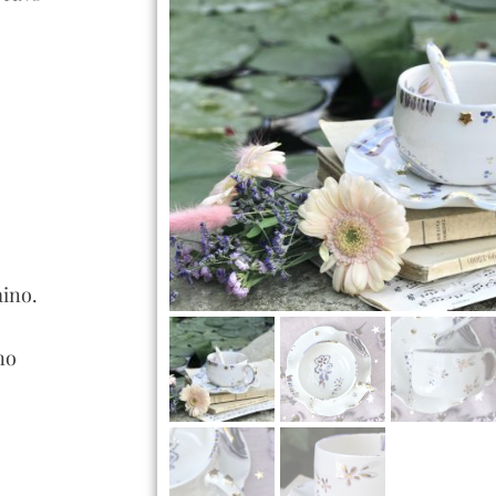
aino.
no