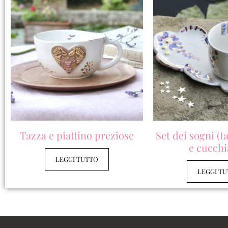
Tazza e piattino preziose
Set dei sogni (t
e cucchi
LEGGI TUTTO
LEGGI T