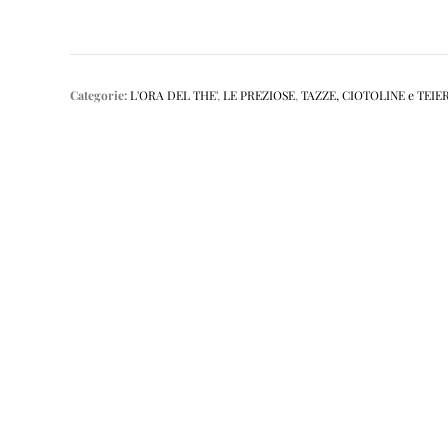
Categorie:
L'ORA DEL THE'
,
LE PREZIOSE
,
TAZZE, CIOTOLINE e TEIE