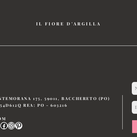
IL FIORE D'ARGILLA
NTEMORANA 175, 59011, BACCHERETO (PO)
54D612Q REA: PO - 603216
OM