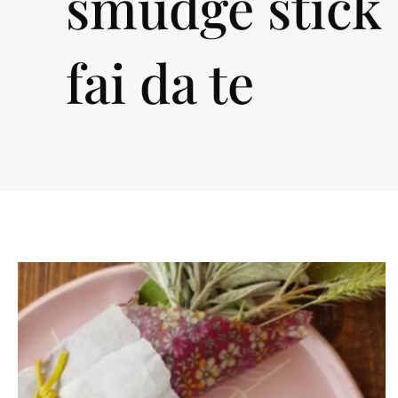
smudge stick
fai da te