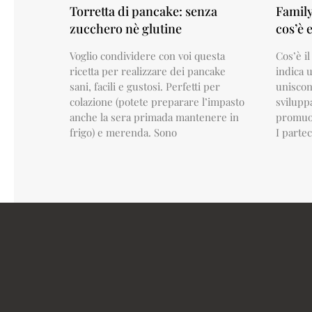
Torretta di pancake: senza
Family
zucchero nè glutine
cos’è 
Voglio condividere con voi questa
Cos’è i
ricetta per realizzare dei pancake
indica u
sani, facili e gustosi. Perfetti per
uniscono
colazione (potete preparare l’impasto
svilupp
anche la sera primada mantenere in
promuov
frigo) e merenda. Sono
I parte