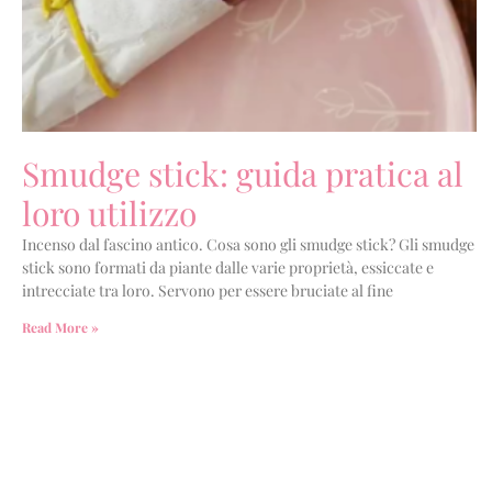
Smudge stick: guida pratica al
loro utilizzo
Incenso dal fascino antico. Cosa sono gli smudge stick? Gli smudge
stick sono formati da piante dalle varie proprietà, essiccate e
intrecciate tra loro. Servono per essere bruciate al fine
Read More »