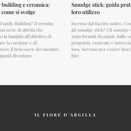
 building e ceramica:
Smudge stick: guida prati
e come si svolge
loro utilizzo
l Family Building? Il termine
Incenso dal fascino antico. Co
na serie di attività che
gli smudge stick? Gli smudge 
 la famiglia all’obiettivo di
sono formati da piante dalle v
are la coesione e di
proprietà, essiccate e intreccia
ere il benessere dei membri.
loro. Servono per essere bruci
cipanti diventano
fine
IL FIORE D'ARGILLA