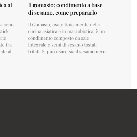
ca al
Il gomasio: condimento a base
di sesamo, come prepararlo
sa sono
Il Gomasio, usato tipicamente nella
stick
cucina asiatica e in macrobiotica, è un
arie
condimento composto da sale
te tra
integrale e semi di sesamo tostati
ate al
tritati. Si può usare sia il sesamo nero