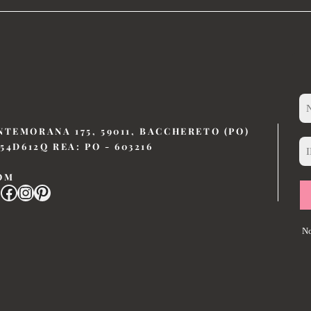
NTEMORANA 175, 59011, BACCHERETO (PO)
54D612Q REA: PO - 603216
OM
No