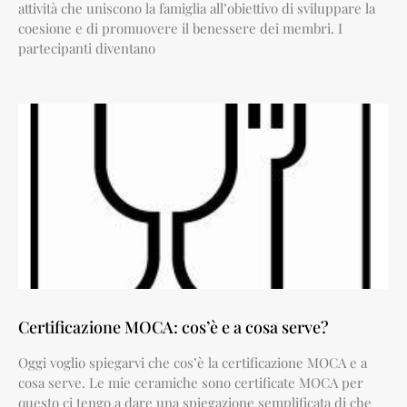
attività che uniscono la famiglia all’obiettivo di sviluppare la
coesione e di promuovere il benessere dei membri. I
partecipanti diventano
Certificazione MOCA: cos’è e a cosa serve?
Oggi voglio spiegarvi che cos’è la certificazione MOCA e a
cosa serve. Le mie ceramiche sono certificate MOCA per
questo ci tengo a dare una spiegazione semplificata di che